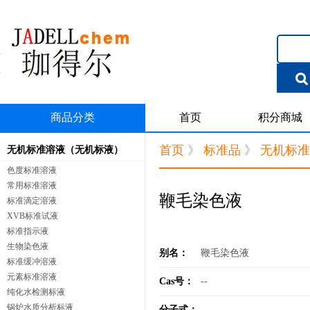
商品分类
首页
积分商城
首页
》
标准品
》
无机标准
无机标准溶液（无机标液）
色度标准溶液
常用标准溶液
鞭毛染色液
标准滴定溶液
XVB标准试液
标准指示液
生物染色液
别名：
鞭毛染色液
标准缓冲溶液
元素标准溶液
Cas号：
--
纯化水检测标液
锅炉水质分析标液
分子式：
--