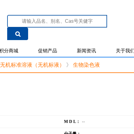
积分商城
促销产品
新闻资讯
关于我
无机标准溶液（无机标液）
》
生物染色液
M D L：
--
分子量：
--