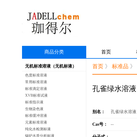
商品分类
首页
首页
》
标准品
》
无机标准溶液（无机标液）
色度标准溶液
常用标准溶液
孔雀绿水溶液
标准滴定溶液
XVB标准试液
标准指示液
生物染色液
别名：
孔雀绿水溶液
标准缓冲溶液
元素标准溶液
Cas号：
--
纯化水检测标液
锅炉水质分析标液
分子式：
--