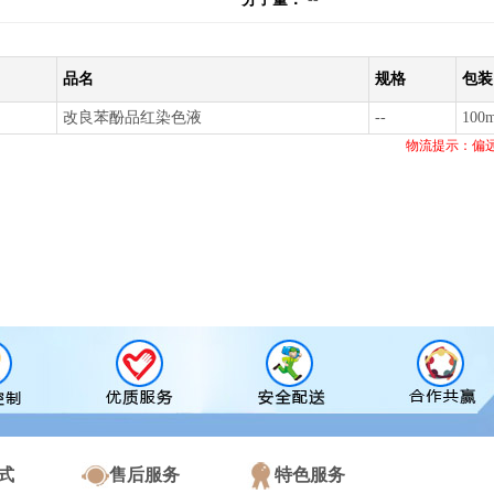
品名
规格
包装
改良苯酚品红染色液
--
100m
物流提示：偏
式
售后服务
特色服务