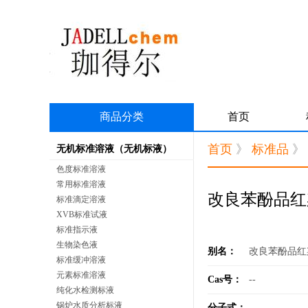
商品分类
首页
首页
》
标准品
》
无机标准溶液（无机标液）
色度标准溶液
常用标准溶液
改良苯酚品红
标准滴定溶液
XVB标准试液
标准指示液
生物染色液
别名：
改良苯酚品红
标准缓冲溶液
元素标准溶液
Cas号：
--
纯化水检测标液
锅炉水质分析标液
分子式：
--