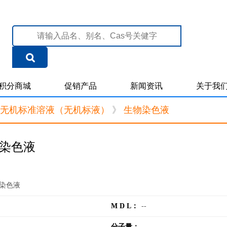
积分商城
促销产品
新闻资讯
关于我
无机标准溶液（无机标液）
》
生物染色液
染色液
染色液
M D L：
--
分子量：
--