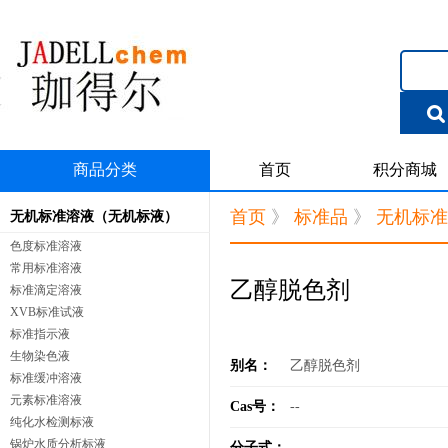
商品分类
首页
积分商城
首页
》
标准品
》
无机标准
无机标准溶液（无机标液）
色度标准溶液
常用标准溶液
乙醇脱色剂
标准滴定溶液
XVB标准试液
标准指示液
生物染色液
别名：
乙醇脱色剂
标准缓冲溶液
元素标准溶液
Cas号：
--
纯化水检测标液
锅炉水质分析标液
分子式：
--