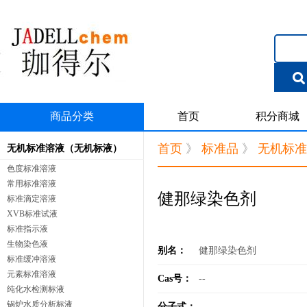
商品分类
首页
积分商城
首页
》
标准品
》
无机标准
无机标准溶液（无机标液）
色度标准溶液
常用标准溶液
健那绿染色剂
标准滴定溶液
XVB标准试液
标准指示液
生物染色液
别名：
健那绿染色剂
标准缓冲溶液
元素标准溶液
Cas号：
--
纯化水检测标液
锅炉水质分析标液
分子式：
--