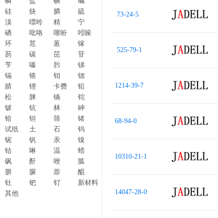
磷
盐
碘
碱
硅
炔
膦
硫
73-24-5
溴
嘌呤
精
宁
硒
吡咯
噻吩
吲哚
环
苊
蒽
镓
525-79-1
芴
碳
芘
苷
苄
嗪
肟
锑
镉
铬
钼
锶
1214-39-7
腈
锂
卡费
铅
松
脒
镝
铊
铍
钪
林
砷
铪
钽
筛
锗
68-94-0
试纸
土
石
钨
铌
钒
汞
镍
钴
啉
温
蜡
10310-21-1
砜
酐
唑
胍
肼
脲
萘
醌
钍
钯
钌
新材料
14047-28-0
其他