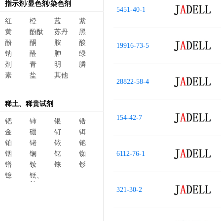
指示剂/显色剂/染色剂
5451-40-1
红
橙
蓝
紫
黄
酚酞
苏丹
黑
酚
酮
胺
酸
19916-73-5
钠
醛
胂
绿
剂
青
明
膦
素
盐
其他
28822-58-4
稀土、稀贵试剂
154-42-7
钯
铈
银
锆
金
硼
钌
铒
铂
铑
铱
铯
铟
镧
钇
铷
6112-76-1
镨
钕
铼
钐
镱
铥、
钆、
321-30-2
碲、
镥、
铽、钬