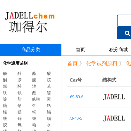
商品分类
首页
积分商城
首页
》
化学试剂原料
》
化
化学通用试剂
酚
醇
酯
酸
Cas号
结构式
酮
胺
醚
烷
烯
醛
油
苯
钛
钡
酰
铋
69-89-6
啶
脂
呋喃
素
糖
钠
钾
钙
锰
镁
铜
铝
73-40-5
铁
锌
铵
锡
胶
氯
粉
水