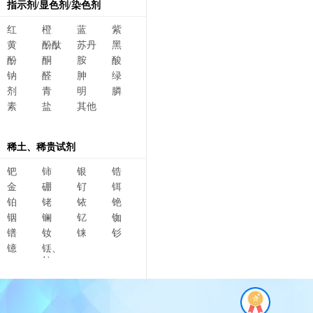
指示剂/显色剂/染色剂
红
橙
蓝
紫
黄
酚酞
苏丹
黑
酚
酮
胺
酸
钠
醛
胂
绿
剂
青
明
膦
素
盐
其他
稀土、稀贵试剂
钯
铈
银
锆
金
硼
钌
铒
铂
铑
铱
铯
铟
镧
钇
铷
镨
钕
铼
钐
镱
铥、
钆、
碲、
镥、
铽、钬