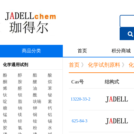
商品分类
首页
积分商城
首页
》
化学试剂原料
》
化
化学通用试剂
酚
醇
酯
酸
Cas号
结构式
酮
胺
醚
烷
烯
醛
油
苯
钛
钡
酰
铋
13220-33-2
啶
脂
呋喃
素
糖
钠
钾
钙
锰
镁
铜
铝
625-84-3
铁
锌
铵
锡
胶
氯
粉
水