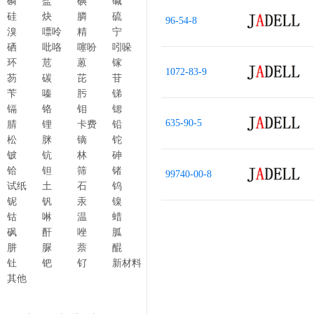
磷
盐
碘
碱
硅
炔
膦
硫
96-54-8
溴
嘌呤
精
宁
硒
吡咯
噻吩
吲哚
环
苊
蒽
镓
1072-83-9
芴
碳
芘
苷
苄
嗪
肟
锑
镉
铬
钼
锶
635-90-5
腈
锂
卡费
铅
松
脒
镝
铊
铍
钪
林
砷
铪
钽
筛
锗
99740-00-8
试纸
土
石
钨
铌
钒
汞
镍
钴
啉
温
蜡
砜
酐
唑
胍
肼
脲
萘
醌
钍
钯
钌
新材料
其他