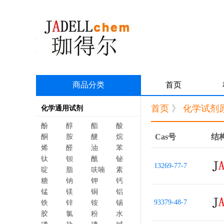
商品分类
首页
首页
》
化学试剂
化学通用试剂
酚
醇
酯
酸
Cas号
结
酮
胺
醚
烷
烯
醛
油
苯
钛
钡
酰
铋
13269-77-7
啶
脂
呋喃
素
糖
钠
钾
钙
锰
镁
铜
铝
93379-48-7
铁
锌
铵
锡
胶
氯
粉
水