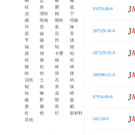
磷
盐
碘
碱
硅
炔
膦
硫
93379-49-8
溴
嘌呤
精
宁
硒
吡咯
噻吩
吲哚
环
苊
蒽
镓
207129-36-0
芴
碳
芘
苷
苄
嗪
肟
锑
镉
铬
钼
锶
207129-35-9
腈
锂
卡费
铅
松
脒
镝
铊
铍
钪
林
砷
铪
钽
筛
锗
109306-21-0
试纸
土
石
钨
铌
钒
汞
镍
钴
啉
温
蜡
67914-69-6
砜
酐
唑
胍
肼
脲
萘
醌
钍
钯
钌
新材料
102-24-9
其他