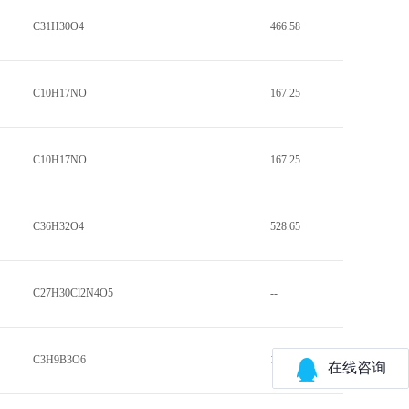
C31H30O4
466.58
C10H17NO
167.25
C10H17NO
167.25
C36H32O4
528.65
C27H30Cl2N4O5
--
C3H9B3O6
173.53