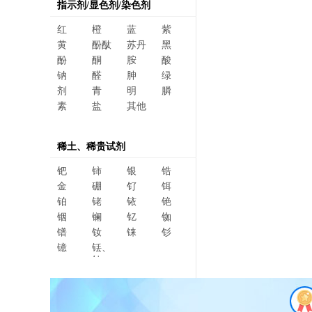
指示剂/显色剂/染色剂
红
橙
蓝
紫
黄
酚酞
苏丹
黑
酚
酮
胺
酸
钠
醛
胂
绿
剂
青
明
膦
素
盐
其他
稀土、稀贵试剂
钯
铈
银
锆
金
硼
钌
铒
铂
铑
铱
铯
铟
镧
钇
铷
镨
钕
铼
钐
镱
铥、
钆、
碲、
镥、
铽、钬