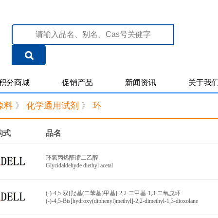
积分商城
促销产品
新闻资讯
关于我
原料
》
化学通用试剂
》
环
构式
品名
环氧丙烯醛缩二乙醇
Glycidaldehyde diethyl acetal
(-)-4,5-双[羟基(二苯基)甲基]-2,2-二甲基-1,3-二氧戊环
(-)-4,5-Bis[hydroxy(diphenyl)methyl]-2,2-dimethyl-1,3-dioxolane