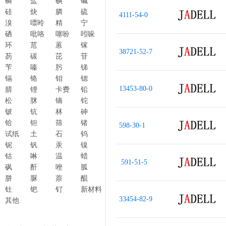
磷
盐
碘
碱
硅
炔
膦
硫
4111-54-0
溴
嘌呤
精
宁
硒
吡咯
噻吩
吲哚
环
苊
蒽
镓
38721-52-7
芴
碳
芘
苷
苄
嗪
肟
锑
镉
铬
钼
锶
13453-80-0
腈
锂
卡费
铅
松
脒
镝
铊
铍
钪
林
砷
铪
钽
筛
锗
598-30-1
试纸
土
石
钨
铌
钒
汞
镍
钴
啉
温
蜡
591-51-5
砜
酐
唑
胍
肼
脲
萘
醌
钍
钯
钌
新材料
33454-82-9
其他