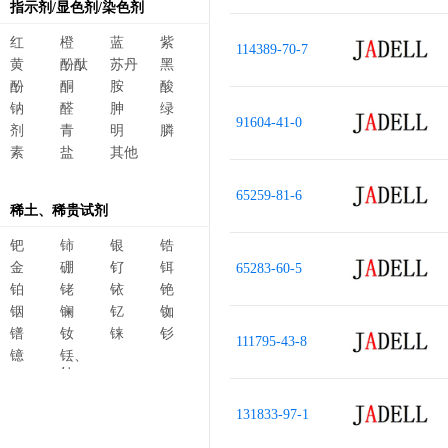
指示剂/显色剂/染色剂
红
橙
蓝
紫
114389-70-7
黄
酚酞
苏丹
黑
酚
酮
胺
酸
钠
醛
胂
绿
91604-41-0
剂
青
明
膦
素
盐
其他
65259-81-6
稀土、稀贵试剂
钯
铈
银
锆
金
硼
钌
铒
65283-60-5
铂
铑
铱
铯
铟
镧
钇
铷
镨
钕
铼
钐
111795-43-8
镱
铥、
钆、
碲、
镥、
131833-97-1
铽、钬