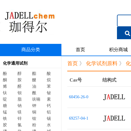
商品分类
首页
积分商城
首页
》
化学试剂原料
》
化
化学通用试剂
酚
醇
酯
酸
Cas号
结构式
酮
胺
醚
烷
烯
醛
油
苯
钛
钡
酰
铋
60456-26-0
啶
脂
呋喃
素
糖
钠
钾
钙
锰
镁
铜
铝
69257-04-1
铁
锌
铵
锡
胶
氯
粉
水