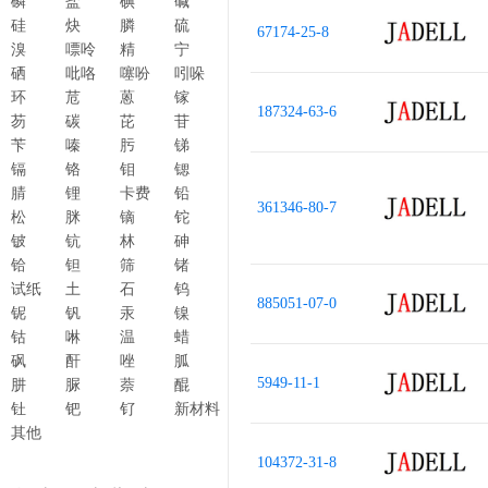
磷
盐
碘
碱
硅
炔
膦
硫
67174-25-8
溴
嘌呤
精
宁
硒
吡咯
噻吩
吲哚
环
苊
蒽
镓
187324-63-6
芴
碳
芘
苷
苄
嗪
肟
锑
镉
铬
钼
锶
腈
锂
卡费
铅
361346-80-7
松
脒
镝
铊
铍
钪
林
砷
铪
钽
筛
锗
试纸
土
石
钨
885051-07-0
铌
钒
汞
镍
钴
啉
温
蜡
砜
酐
唑
胍
5949-11-1
肼
脲
萘
醌
钍
钯
钌
新材料
其他
104372-31-8