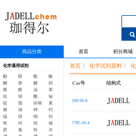
商品分类
首页
积分商城
首页
》
化学试剂原料
》
化
化学通用试剂
酚
醇
酯
酸
Cas号
结构式
酮
胺
醚
烷
烯
醛
油
苯
钛
钡
酰
铋
208-96-8
啶
脂
呋喃
素
糖
钠
钾
钙
锰
镁
铜
铝
7785-26-4
铁
锌
铵
锡
胶
氯
粉
水