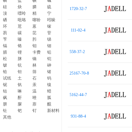
磷
盐
碘
碱
硅
炔
膦
硫
1720-32-7
溴
嘌呤
精
宁
硒
吡咯
噻吩
吲哚
环
苊
蒽
镓
111-02-4
芴
碳
芘
苷
苄
嗪
肟
锑
镉
铬
钼
锶
558-37-2
腈
锂
卡费
铅
松
脒
镝
铊
铍
钪
林
砷
铪
钽
筛
锗
25167-70-8
试纸
土
石
钨
铌
钒
汞
镍
钴
啉
温
蜡
5162-44-7
砜
酐
唑
胍
肼
脲
萘
醌
钍
钯
钌
新材料
931-88-4
其他