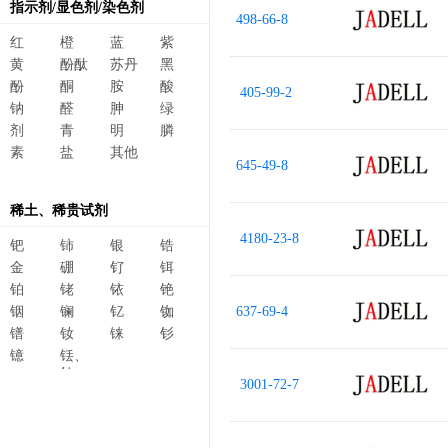
指示剂/显色剂/染色剂
498-66-8
红
橙
蓝
紫
黄
酚酞
苏丹
黑
酚
酮
胺
酸
405-99-2
钠
醛
胂
绿
剂
青
明
膦
素
盐
其他
645-49-8
稀土、稀贵试剂
4180-23-8
钯
铈
银
锆
金
硼
钌
铒
铂
铑
铱
铯
铟
镧
钇
铷
637-69-4
镨
钕
铼
钐
镱
铥、
钆、
3001-72-7
碲、
镥、
铽、钬