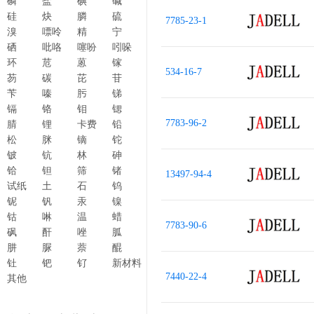
磷
盐
碘
碱
硅
炔
膦
硫
7785-23-1
溴
嘌呤
精
宁
硒
吡咯
噻吩
吲哚
环
苊
蒽
镓
534-16-7
芴
碳
芘
苷
苄
嗪
肟
锑
镉
铬
钼
锶
7783-96-2
腈
锂
卡费
铅
松
脒
镝
铊
铍
钪
林
砷
铪
钽
筛
锗
13497-94-4
试纸
土
石
钨
铌
钒
汞
镍
钴
啉
温
蜡
7783-90-6
砜
酐
唑
胍
肼
脲
萘
醌
钍
钯
钌
新材料
7440-22-4
其他