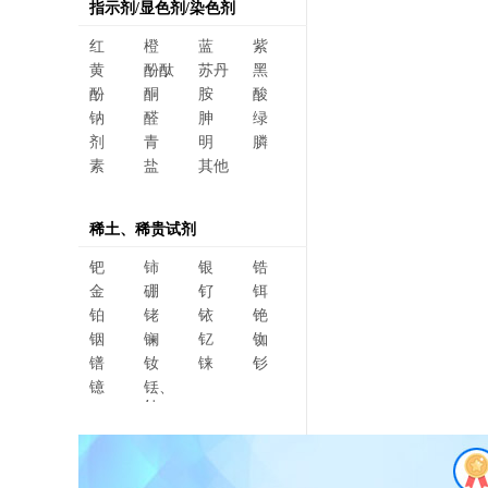
指示剂/显色剂/染色剂
红
橙
蓝
紫
黄
酚酞
苏丹
黑
酚
酮
胺
酸
钠
醛
胂
绿
剂
青
明
膦
素
盐
其他
稀土、稀贵试剂
钯
铈
银
锆
金
硼
钌
铒
铂
铑
铱
铯
铟
镧
钇
铷
镨
钕
铼
钐
镱
铥、
钆、
碲、
镥、
铽、钬