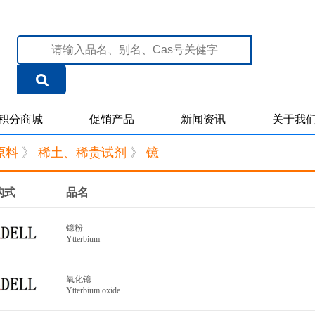
积分商城
促销产品
新闻资讯
关于我
原料
》
稀土、稀贵试剂
》
镱
构式
品名
镱粉
Ytterbium
氧化镱
Ytterbium oxide