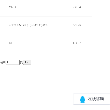
YbF3
230.04
C3F9O9S3Yb； (CF3SO3)3Yb
620.25
Lu
174.97
转到
页