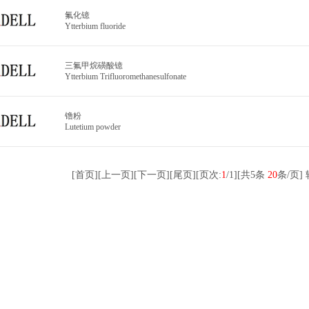
氟化镱
Ytterbium fluoride
三氟甲烷磺酸镱
Ytterbium Trifluoromethanesulfonate
镥粉
Lutetium powder
[首页]
[上一页]
[下一页]
[尾页]
[页次:
1
/1]
[共5条
20
条/页]