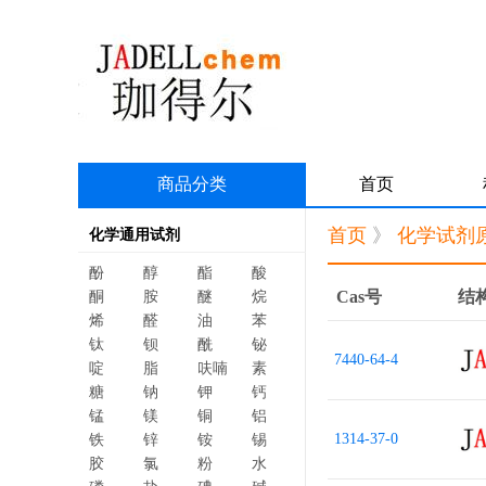
商品分类
首页
首页
》
化学试剂
化学通用试剂
酚
醇
酯
酸
Cas号
结
酮
胺
醚
烷
烯
醛
油
苯
钛
钡
酰
铋
7440-64-4
啶
脂
呋喃
素
糖
钠
钾
钙
锰
镁
铜
铝
1314-37-0
铁
锌
铵
锡
胶
氯
粉
水