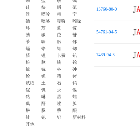
磷
盐
碘
碱
硅
炔
膦
硫
13760-80-0
溴
嘌呤
精
宁
硒
吡咯
噻吩
吲哚
环
苊
蒽
镓
54761-04-5
芴
碳
芘
苷
苄
嗪
肟
锑
镉
铬
钼
锶
7439-94-3
腈
锂
卡费
铅
松
脒
镝
铊
铍
钪
林
砷
铪
钽
筛
锗
试纸
土
石
钨
铌
钒
汞
镍
钴
啉
温
蜡
砜
酐
唑
胍
肼
脲
萘
醌
钍
钯
钌
新材料
其他