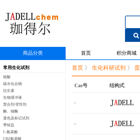
商品分类
首页
积分商城
首页
》
生化科研试剂
》
蛋
常用生化试剂
核酸
碳水化合物
Cas号
结构式
抗生素
生物缓冲液
--
螯合剂/变性剂
酶、辅酶
显色及标记试剂
--
季铵盐
L-氨基酸
CBZ氨基酸