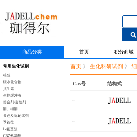
商品分类
首页
积分商城
首页
》
生化科研试剂
》
细
常用生化试剂
核酸
碳水化合物
Cas号
结构式
抗生素
生物缓冲液
--
螯合剂/变性剂
酶、辅酶
显色及标记试剂
--
季铵盐
L-氨基酸
CBZ氨基酸