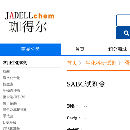
商品分类
首页
积分商城
首页
》
生化科研试剂
》
蛋
常用生化试剂
核酸
碳水化合物
SABC试剂盒
抗生素
生物缓冲液
螯合剂/变性剂
酶、辅酶
别名：
--
显色及标记试剂
季铵盐
Cas号：
--
L-氨基酸
CBZ氨基酸
分子式：
--