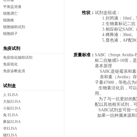
培养基
平衡盐溶液
性状：
试剂盒组成：
细胞凋亡
1.封闭液：10ml，5
细胞株
2.生物素标记二抗：1
细胞辅助试剂
3.相应标记SABC（-P
细胞因子
4.稀释液：30ml。
5.显色液，AP配BCI
免疫试剂
质量标准：
SABC（Strept 
免疫组化辅助试剂
标二抗敏感5-10倍
免疫组化
基本原理
免疫诊断血清
SABC是链霉亲和素-
亲和素（Avidin
子量47000，等电
试剂盒
生物素活化后，可以
用。
人 ELISA
为了与一抗更好的配合
大鼠ELISA
配以其他相关试剂，
小鼠ELISA
SABC试剂盒可按一抗
兔 ELISA
如果一抗种属来源和
豚鼠ELISA
羊ELISA
猪ELISA