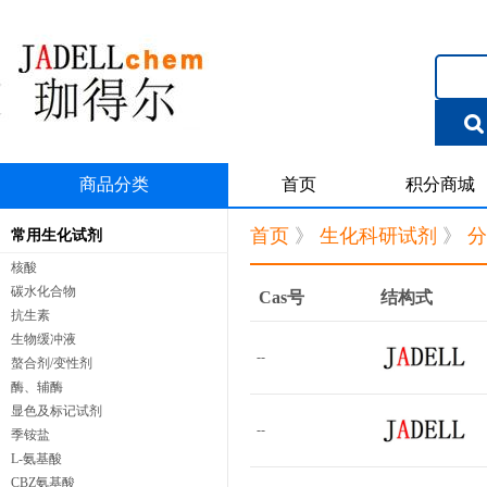
商品分类
首页
积分商城
首页
》
生化科研试剂
》
分
常用生化试剂
核酸
碳水化合物
Cas号
结构式
抗生素
生物缓冲液
--
螯合剂/变性剂
酶、辅酶
显色及标记试剂
--
季铵盐
L-氨基酸
CBZ氨基酸