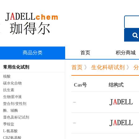
商品分类
首页
积分商城
首页
》
生化科研试剂
》
分
常用生化试剂
核酸
碳水化合物
Cas号
结构式
抗生素
生物缓冲液
--
螯合剂/变性剂
酶、辅酶
显色及标记试剂
--
季铵盐
L-氨基酸
CBZ氨基酸