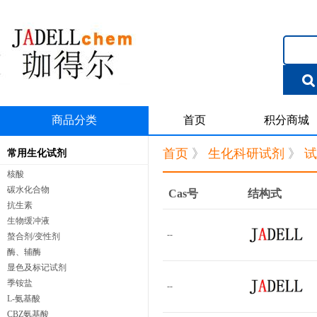
商品分类
首页
积分商城
首页
》
生化科研试剂
》
试
常用生化试剂
核酸
碳水化合物
Cas号
结构式
抗生素
生物缓冲液
--
螯合剂/变性剂
酶、辅酶
显色及标记试剂
季铵盐
--
L-氨基酸
CBZ氨基酸