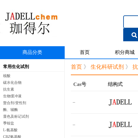
商品分类
首页
积分商城
首页
》
生化科研试剂
》
抗
常用生化试剂
核酸
碳水化合物
Cas号
结构式
抗生素
生物缓冲液
--
螯合剂/变性剂
酶、辅酶
显色及标记试剂
季铵盐
--
L-氨基酸
CBZ氨基酸