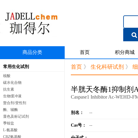
商品分类
首页
积分商城
首页
》
生化科研试剂
》
细
常用生化试剂
核酸
碳水化合物
半胱天冬酶1抑制剂Ac
抗生素
生物缓冲液
Caspase1 Inhibitor Ac-WEHD-
螯合剂/变性剂
酶、辅酶
别名：
--
显色及标记试剂
季铵盐
Cas号：
--
L-氨基酸
CBZ氨基酸
分子式：
--