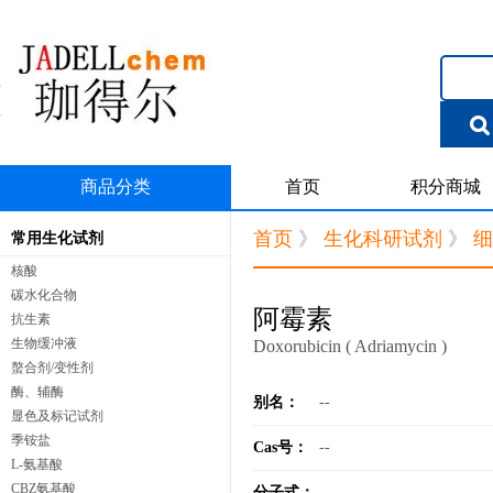
商品分类
首页
积分商城
首页
》
生化科研试剂
》
细
常用生化试剂
核酸
碳水化合物
阿霉素
抗生素
生物缓冲液
Doxorubicin ( Adriamycin )
螯合剂/变性剂
酶、辅酶
别名：
--
显色及标记试剂
季铵盐
Cas号：
--
L-氨基酸
CBZ氨基酸
分子式：
--