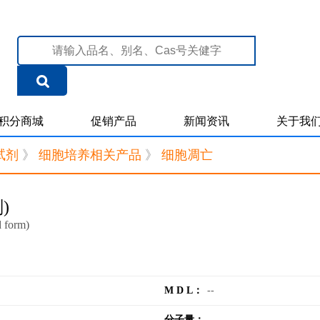
积分商城
促销产品
新闻资讯
关于我
试剂
》
细胞培养相关产品
》
细胞凋亡
)
d form)
M D L：
--
分子量：
--