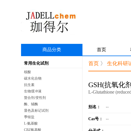
商品分类
首页
首页
》
生化科研
常用生化试剂
核酸
碳水化合物
GSH(抗氧化剂
抗生素
生物缓冲液
L-Glutathione (reduce
螯合剂/变性剂
酶、辅酶
别名：
--
显色及标记试剂
季铵盐
Cas号：
--
L-氨基酸
CBZ氨基酸
分子式：
--