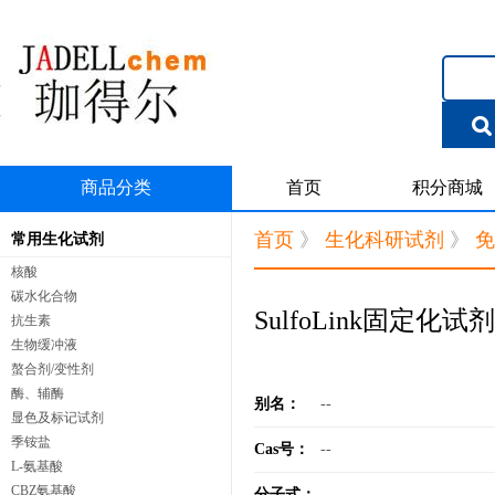
商品分类
首页
积分商城
首页
》
生化科研试剂
》
免
常用生化试剂
核酸
碳水化合物
SulfoLink固定
抗生素
生物缓冲液
螯合剂/变性剂
酶、辅酶
别名：
--
显色及标记试剂
季铵盐
Cas号：
--
L-氨基酸
CBZ氨基酸
分子式：
--