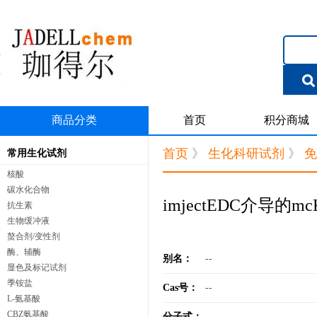
商品分类
首页
积分商城
首页
》
生化科研试剂
》
免
常用生化试剂
核酸
碳水化合物
imjectEDC介导
抗生素
生物缓冲液
螯合剂/变性剂
酶、辅酶
别名：
--
显色及标记试剂
季铵盐
Cas号：
--
L-氨基酸
CBZ氨基酸
分子式：
--