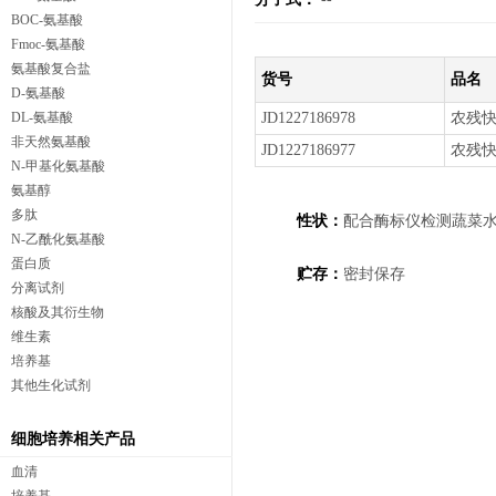
BOC-氨基酸
Fmoc-氨基酸
氨基酸复合盐
货号
品名
D-氨基酸
DL-氨基酸
JD1227186978
农残
非天然氨基酸
JD1227186977
农残
N-甲基化氨基酸
氨基醇
多肽
性状：
配合酶标仪检测蔬菜
N-乙酰化氨基酸
蛋白质
贮存：
密封保存
分离试剂
核酸及其衍生物
维生素
培养基
其他生化试剂
细胞培养相关产品
血清