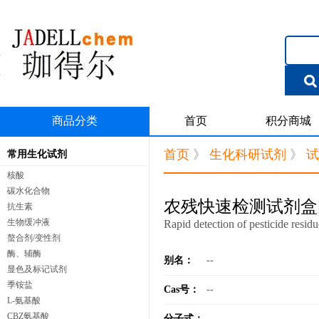
商品分类
首页
积分商城
首页
》
生化科研试剂
》
试
常用生化试剂
核酸
碳水化合物
农残快速检测试剂盒国
抗生素
生物缓冲液
Rapid detection of pesticide residu
螯合剂/变性剂
酶、辅酶
别名：
--
显色及标记试剂
季铵盐
Cas号：
--
L-氨基酸
CBZ氨基酸
分子式：
--