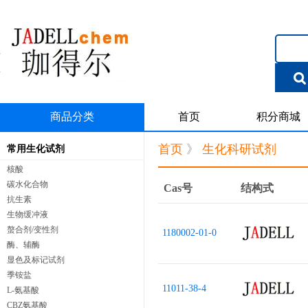
商品分类
首页
积分商城
首页
》
生化科研试剂
常用生化试剂
核酸
碳水化合物
Cas号
结构式
抗生素
生物缓冲液
螯合剂/变性剂
1180002-01-0
酶、辅酶
显色及标记试剂
季铵盐
11011-38-4
L-氨基酸
CBZ氨基酸