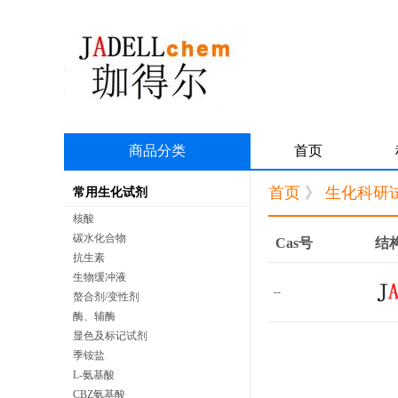
商品分类
首页
首页
》
生化科研
常用生化试剂
核酸
碳水化合物
Cas号
结
抗生素
生物缓冲液
--
螯合剂/变性剂
酶、辅酶
显色及标记试剂
季铵盐
L-氨基酸
CBZ氨基酸