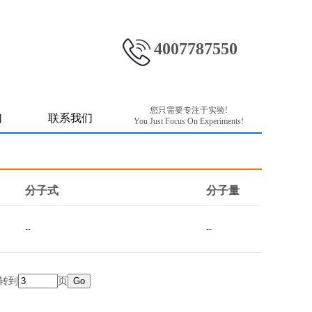
4007787550
您只需要专注于实验!
们
联系我们
You Just Focus On Experiments!
分子式
分子量
--
--
转到
页