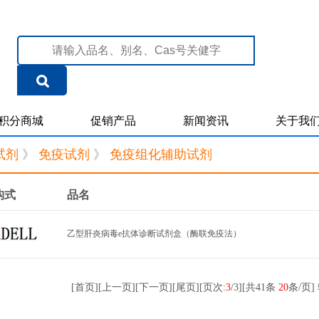
积分商城
促销产品
新闻资讯
关于我
试剂
》
免疫试剂
》
免疫组化辅助试剂
构式
品名
乙型肝炎病毒e抗体诊断试剂盒（酶联免疫法）
[
首页
]
[
上一页
]
[下一页]
[尾页]
[页次:
3
/3]
[共41条
20
条/页]