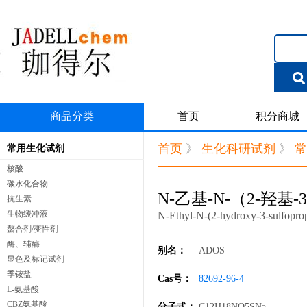
商品分类
首页
积分商城
首页
》
生化科研试剂
》
常
常用生化试剂
核酸
碳水化合物
N-乙基-N-（2-羟基
抗生素
生物缓冲液
N-Ethyl-N-(2-hydroxy-3-sulfoprop
螯合剂/变性剂
酶、辅酶
别名：
ADOS
显色及标记试剂
季铵盐
Cas号：
82692-96-4
L-氨基酸
CBZ氨基酸
分子式：
C12H18NO5SNa