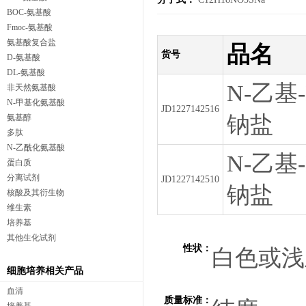
BOC-氨基酸
Fmoc-氨基酸
氨基酸复合盐
品名
货号
D-氨基酸
DL-氨基酸
N-乙基-
非天然氨基酸
N-甲基化氨基酸
JD1227142516
钠盐
氨基醇
多肽
N-乙酰化氨基酸
N-乙基-
蛋白质
分离试剂
JD1227142510
钠盐
核酸及其衍生物
维生素
培养基
其他生化试剂
性状：
白色或浅
细胞培养相关产品
血清
质量标准：