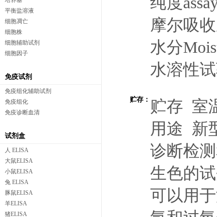
纯度a
培养基
平衡盐溶液
摩尔吸收系数
细胞凋亡
细胞株
水分M
细胞辅助试剂
细胞因子
水溶性试验
免疫试剂
免疫组化辅助试剂
贮存：
贮存 室
免疫组化
免疫诊断血清
用途 新
试剂盒
诊断检测
人 ELISA
大鼠ELISA
生色的试
小鼠ELISA
兔 ELISA
可以用于
豚鼠ELISA
羊ELISA
猪ELISA