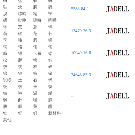
磷
盐
碘
碱
硅
炔
膦
硫
5588-84-1
溴
嘌呤
精
宁
硒
吡咯
噻吩
吲哚
环
苊
蒽
镓
13470-26-3
芴
碳
芘
苷
苄
嗪
肟
锑
镉
铬
钼
锶
10049-16-8
腈
锂
卡费
铅
松
脒
镝
铊
铍
钪
林
砷
铪
钽
筛
锗
24646-85-3
试纸
土
石
钨
铌
钒
汞
镍
钴
啉
温
蜡
--
砜
酐
唑
胍
肼
脲
萘
醌
钍
钯
钌
新材料
其他