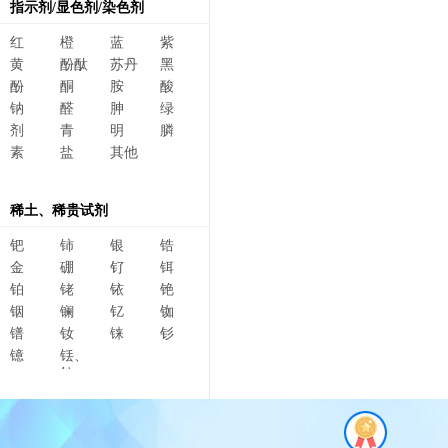
指示剂/显色剂/染色剂
红
橙
蓝
紫
黄
酚酞
苏丹
黑
酚
酮
胺
酸
钠
醛
胂
绿
剂
青
明
膦
素
盐
其他
稀土、稀贵试剂
钯
铈
银
锆
金
硼
钌
铒
铂
铑
铱
铯
铟
镧
钇
铷
镨
钕
铼
钐
镱
铥、
钆、
碲、
镥、
铽、钬