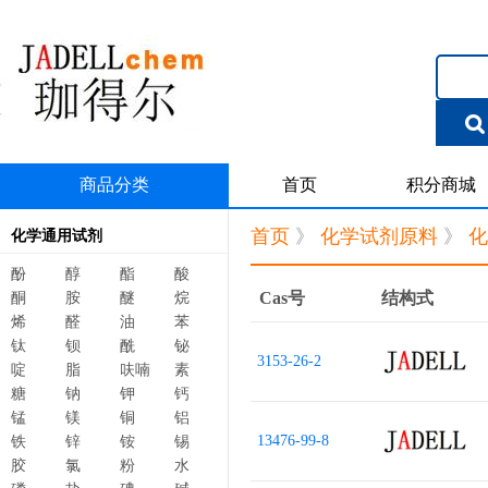
商品分类
首页
积分商城
首页
》
化学试剂原料
》
化
化学通用试剂
酚
醇
酯
酸
Cas号
结构式
酮
胺
醚
烷
烯
醛
油
苯
钛
钡
酰
铋
3153-26-2
啶
脂
呋喃
素
糖
钠
钾
钙
锰
镁
铜
铝
13476-99-8
铁
锌
铵
锡
胶
氯
粉
水