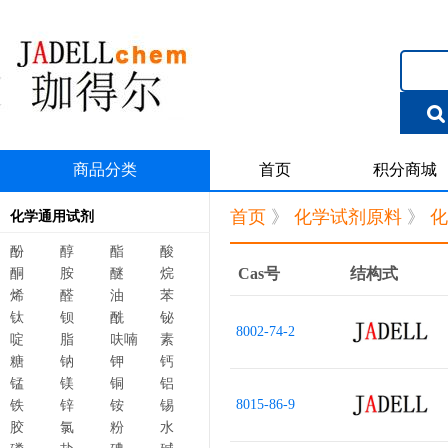
商品分类
首页
积分商城
首页
》
化学试剂原料
》
化
化学通用试剂
酚
醇
酯
酸
Cas号
结构式
酮
胺
醚
烷
烯
醛
油
苯
钛
钡
酰
铋
8002-74-2
啶
脂
呋喃
素
糖
钠
钾
钙
锰
镁
铜
铝
8015-86-9
铁
锌
铵
锡
胶
氯
粉
水