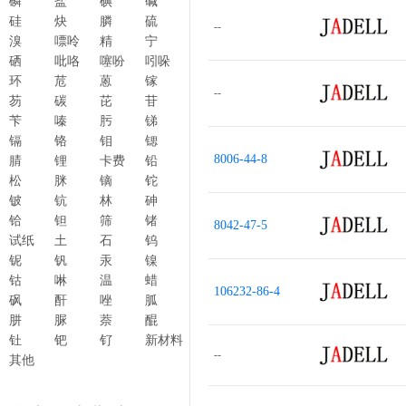
磷
盐
碘
碱
硅
炔
膦
硫
--
溴
嘌呤
精
宁
硒
吡咯
噻吩
吲哚
环
苊
蒽
镓
--
芴
碳
芘
苷
苄
嗪
肟
锑
镉
铬
钼
锶
8006-44-8
腈
锂
卡费
铅
松
脒
镝
铊
铍
钪
林
砷
铪
钽
筛
锗
8042-47-5
试纸
土
石
钨
铌
钒
汞
镍
钴
啉
温
蜡
106232-86-4
砜
酐
唑
胍
肼
脲
萘
醌
钍
钯
钌
新材料
--
其他