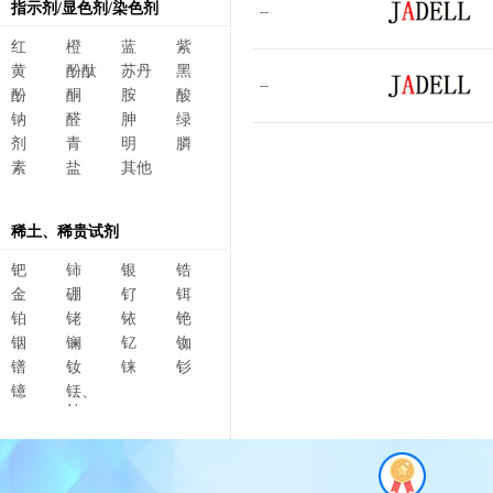
指示剂/显色剂/染色剂
--
红
橙
蓝
紫
黄
酚酞
苏丹
黑
--
酚
酮
胺
酸
钠
醛
胂
绿
剂
青
明
膦
素
盐
其他
稀土、稀贵试剂
钯
铈
银
锆
金
硼
钌
铒
铂
铑
铱
铯
铟
镧
钇
铷
镨
钕
铼
钐
镱
铥、
钆、
碲、
镥、
铽、钬