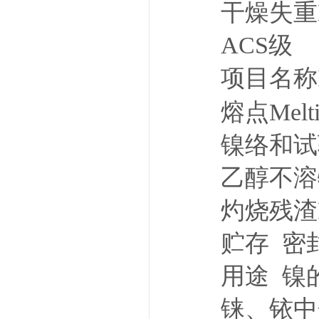
干燥失重
ACS级
项目名
熔点Mel
镍络和试验Sui
乙醇不溶物
灼烧残渣Re
贮存 密
用途 镍
铼、铱中