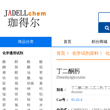
商品分类
首页
积分商城
首页
》
化学试剂原料
》
化
化学通用试剂
酚
醇
酯
酸
酮
胺
醚
烷
丁二酮肟
烯
醛
油
苯
Dimethylglyoxime
钛
钡
酰
铋
啶
脂
呋喃
素
丁二酮二肟,二乙二肟,丁二肟,双
糖
钠
钾
钙
别名：
dioxime
锰
镁
铜
铝
铁
锌
铵
锡
Cas号：
95-45-4
胶
氯
粉
水
分子式：
C4H8N2O2； CH3C(=NO