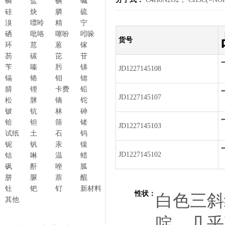
磷
盐
碘
碱
硅
炔
膦
硫
溴
嘌呤
精
宁
硒
吡咯
噻吩
吲哚
货号
环
苊
蒽
镓
芴
碳
芘
苷
苄
嗪
肟
锑
JD1227145108
镉
铬
钼
锶
腈
锂
卡费
铅
JD1227145107
松
脒
镝
铊
铍
钪
林
砷
铪
钽
筛
锗
JD1227145103
试纸
土
石
钨
铌
钒
汞
镍
JD1227145102
钴
啉
温
蜡
砜
酐
唑
胍
肼
脲
萘
醌
钍
钯
钌
新材料
性状：
白色三斜
其他
啶，几乎