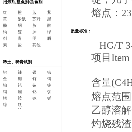
指示剂/显色剂/染色剂
熔点：238
红
橙
蓝
紫
黄
酚酞
苏丹
黑
酚
酮
胺
酸
质量标准：
钠
醛
胂
绿
剂
青
明
膦
HG/T 3-
素
盐
其他
项目
稀土、稀贵试剂
(
钯
铈
银
锆
金
硼
钌
铒
含量(C
铂
铑
铱
铯
铟
镧
钇
铷
熔点范围M
镨
钕
铼
钐
镱
铥、
乙醇溶解试
钆、
碲、
灼烧残渣(以
镥、
铽、钬