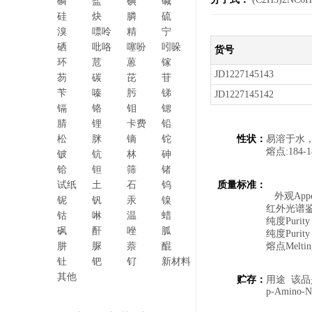
磷
盐
碘
碱
硅
炔
膦
硫
溴
嘌呤
精
宁
硒
吡咯
噻吩
吲哚
货号
环
苊
蒽
镓
JD1227145143
芴
碳
芘
苷
苄
嗪
肟
锑
JD1227145142
镉
铬
钼
锶
腈
锂
卡费
铅
松
脒
镝
铊
性状：
易溶于水
熔点:184-
铍
钪
林
砷
铪
钽
筛
锗
试纸
土
石
钨
质量标准：
外观Ap
铌
钒
汞
镍
红外光谱鉴别I
钴
啉
温
蜡
纯度Pur
砜
酐
唑
胍
纯度Pur
肼
脲
萘
醌
熔点Melt
钍
钯
钌
新材料
其他
贮存：
用途 该品
p-Amino-N,N