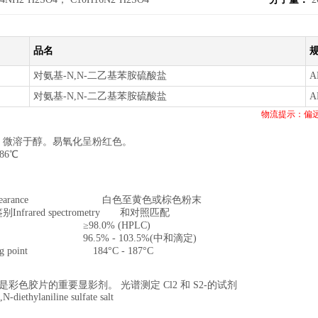
品名
对氨基-N,N-二乙基苯胺硫酸盐
A
对氨基-N,N-二乙基苯胺硫酸盐
A
物流提示：偏
，微溶于醇。易氧化呈粉红色。
186℃
pearance 白色至黄色或棕色粉末
nfrared spectrometry 和对照匹配
ity ≥98.0% (HPLC)
ity 96.5% - 103.5%(中和滴定)
ing point 184°C - 187°C
是彩色胶片的重要显影剂。 光谱测定 Cl2 和 S2-的试剂
-diethylaniline sulfate salt