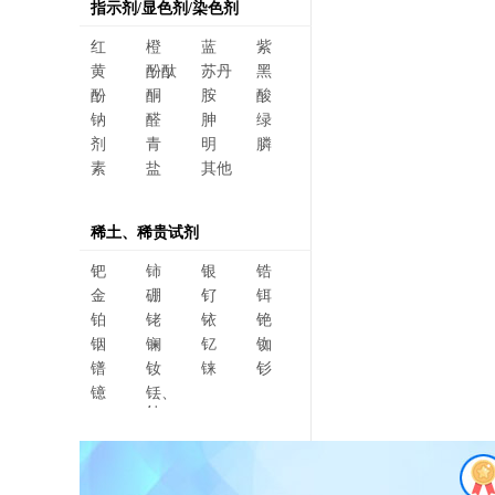
指示剂/显色剂/染色剂
红
橙
蓝
紫
黄
酚酞
苏丹
黑
酚
酮
胺
酸
钠
醛
胂
绿
剂
青
明
膦
素
盐
其他
稀土、稀贵试剂
钯
铈
银
锆
金
硼
钌
铒
铂
铑
铱
铯
铟
镧
钇
铷
镨
钕
铼
钐
镱
铥、
钆、
碲、
镥、
铽、钬