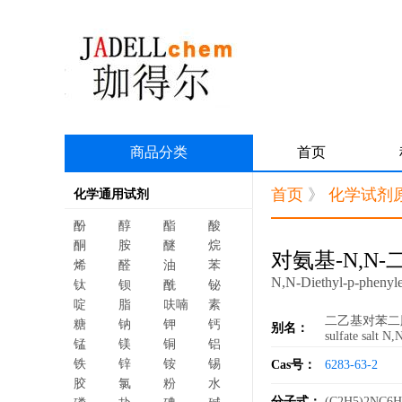
商品分类
首页
首页
》
化学试剂
化学通用试剂
酚
醇
酯
酸
酮
胺
醚
烷
对氨基-N,N
烯
醛
油
苯
N,N-Diethyl-p-phenyle
钛
钡
酰
铋
啶
脂
呋喃
素
二乙基对苯二胺硫酸
糖
钠
钾
钙
别名：
sulfate salt N
锰
镁
铜
铝
铁
锌
铵
锡
Cas号：
6283-63-2
胶
氯
粉
水
分子式：
(C2H5)2NC6