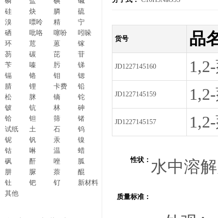
磷
盐
碘
碱
硅
炔
膦
硫
溴
嘌呤
精
宁
硒
吡咯
噻吩
吲哚
品
货号
环
苊
蒽
镓
芴
碳
芘
苷
1,
苄
嗪
肟
锑
JD1227145160
镉
铬
钼
锶
腈
锂
卡费
铅
1,
JD1227145159
松
脒
镝
铊
铍
钪
林
砷
1,
铪
钽
筛
锗
JD1227145157
试纸
土
石
钨
铌
钒
汞
镍
钴
啉
温
蜡
性状：
砜
酐
唑
胍
水中溶解度:4
肼
脲
萘
醌
钍
钯
钌
新材料
其他
质量标准：