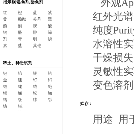
外观A
指示剂/显色剂/染色剂
红
橙
蓝
紫
红外光谱鉴定
黄
酚酞
苏丹
黑
酚
酮
胺
酸
纯度Pur
钠
醛
胂
绿
剂
青
明
膦
水溶性实验S
素
盐
其他
干燥损失D
稀土、稀贵试剂
灵敏性实验
钯
铈
银
锆
金
硼
钌
铒
变色溶剂实
铂
铑
铱
铯
铟
镧
钇
铷
镨
钕
铼
钐
贮存：
镱
铥、
钆、
用途 用
碲、
镥、
铽、钬