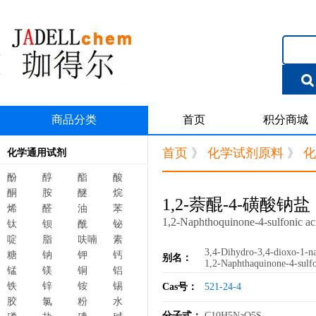
商品分类
首页
积分商城
首页
》
化学试剂原料
》
化
化学通用试剂
酚
醇
酯
酸
酮
胺
醚
烷
1,2-萘醌-4-磺酸钠盐
烯
醛
油
苯
1,2-Naphthoquinone-4-sulfonic ac
钛
钡
酰
铋
啶
脂
呋喃
素
3,4-Dihydro-3,4-dioxo-1-na
糖
钠
钾
钙
别名：
1,2-Naphthaquinone-4-sulfo
锰
镁
铜
铝
铁
锌
铵
锡
Cas号：
521-24-4
胶
氯
粉
水
分子式：
C10H5NaO5S