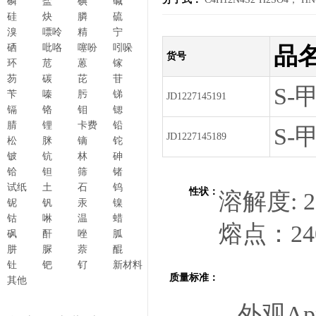
磷
盐
碘
碱
硅
炔
膦
硫
溴
嘌呤
精
宁
硒
吡咯
噻吩
吲哚
品
货号
环
苊
蒽
镓
芴
碳
芘
苷
S
苄
嗪
肟
锑
JD1227145191
镉
铬
钼
锶
腈
锂
卡费
铅
S
JD1227145189
松
脒
镝
铊
铍
钪
林
砷
铪
钽
筛
锗
试纸
土
石
钨
性状：
溶解度: 26
铌
钒
汞
镍
钴
啉
温
蜡
熔点：240
砜
酐
唑
胍
肼
脲
萘
醌
钍
钯
钌
新材料
质量标准：
其他
外观A