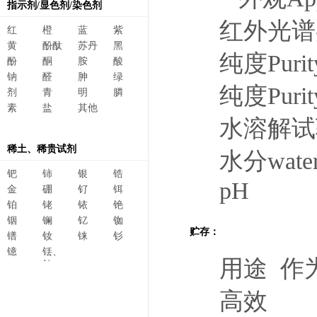
指示剂/显色剂/染色剂
红外光谱鉴别
红
橙
蓝
紫
黄
酚酞
苏丹
黑
纯度Pu
酚
酮
胺
酸
钠
醛
胂
绿
纯度Pu
剂
青
明
膦
素
盐
其他
水溶解试验s
稀土、稀贵试剂
水分w
钯
铈
银
锆
pH 
金
硼
钌
铒
铂
铑
铱
铯
铟
镧
钇
铷
贮存：
镨
钕
铼
钐
镱
铥、
用途 作
钆、
碲、
镥、
高效
铽、钬