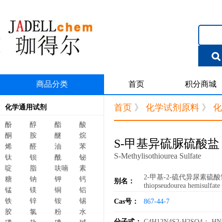
商品分类
首页
积分商城
首页
》
化学试剂原料
》
化
化学通用试剂
酚
醇
酯
酸
酮
胺
醚
烷
S-甲基异硫脲硫酸盐
烯
醛
油
苯
S-Methylisothiourea Sulfate
钛
钡
酰
铋
啶
脂
呋喃
素
2-甲基-2-硫代异尿素硫酸氢盐，S
糖
钠
钾
钙
别名：
thiopseudourea hemisulfat
锰
镁
铜
铝
铁
锌
铵
锡
Cas号：
867-44-7
胶
氯
粉
水
分子式：
C4H12N4S2·H2SO4； HN