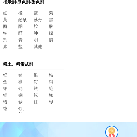
指示剂/显色剂/染色剂
红
橙
蓝
紫
黄
酚酞
苏丹
黑
酚
酮
胺
酸
钠
醛
胂
绿
剂
青
明
膦
素
盐
其他
稀土、稀贵试剂
钯
铈
银
锆
金
硼
钌
铒
铂
铑
铱
铯
铟
镧
钇
铷
镨
钕
铼
钐
镱
铥、
钆、
碲、
镥、
铽、钬