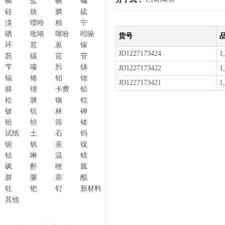
磷
盐
碘
碱
硅
炔
膦
硫
溴
嘌呤
精
宁
硒
吡咯
噻吩
吲哚
货号
环
苊
蒽
镓
JD1227173424
1
芴
碳
芘
苷
苄
嗪
肟
锑
JD1227173422
1
镉
铬
钼
锶
JD1227173421
1
腈
锂
卡费
铅
松
脒
镝
铊
铍
钪
林
砷
铪
钽
筛
锗
试纸
土
石
钨
铌
钒
汞
镍
钴
啉
温
蜡
砜
酐
唑
胍
肼
脲
萘
醌
钍
钯
钌
新材料
其他