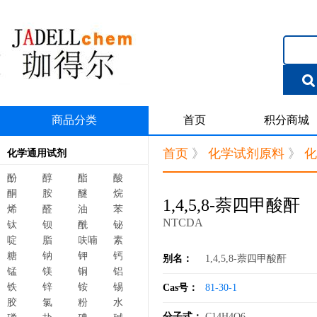
商品分类
首页
积分商城
首页
》
化学试剂原料
》
化
化学通用试剂
酚
醇
酯
酸
酮
胺
醚
烷
1,4,5,8-萘四甲酸酐
烯
醛
油
苯
NTCDA
钛
钡
酰
铋
啶
脂
呋喃
素
糖
钠
钾
钙
别名：
1,4,5,8-萘四甲酸酐
锰
镁
铜
铝
铁
锌
铵
锡
Cas号：
81-30-1
胶
氯
粉
水
分子式：
C14H4O6