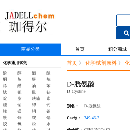
商品分类
首页
积分商城
首页
》
化学试剂原料
》
化
化学通用试剂
酚
醇
酯
酸
酮
胺
醚
烷
D-胱氨酸
烯
醛
油
苯
D-Cystine
钛
钡
酰
铋
啶
脂
呋喃
素
糖
钠
钾
钙
别名：
D-胱氨酸
锰
镁
铜
铝
铁
锌
铵
锡
Cas号：
349-46-2
胶
氯
粉
水
分子式：
C6H12N2O4S2