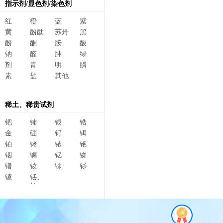
指示剂/显色剂/染色剂
红
橙
蓝
紫
黄
酚酞
苏丹
黑
酚
酮
胺
酸
钠
醛
胂
绿
剂
青
明
膦
素
盐
其他
稀土、稀贵试剂
钯
铈
银
锆
金
硼
钌
铒
铂
铑
铱
铯
铟
镧
钇
铷
镨
钕
铼
钐
镱
铥、
钆、
碲、
镥、
铽、钬