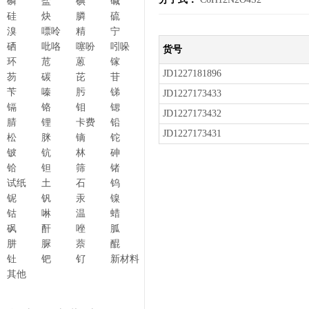
磷
盐
碘
碱
硅
炔
膦
硫
溴
嘌呤
精
宁
硒
吡咯
噻吩
吲哚
货号
环
苊
蒽
镓
JD1227181896
芴
碳
芘
苷
苄
嗪
肟
锑
JD1227173433
镉
铬
钼
锶
JD1227173432
腈
锂
卡费
铅
JD1227173431
松
脒
镝
铊
铍
钪
林
砷
铪
钽
筛
锗
试纸
土
石
钨
铌
钒
汞
镍
钴
啉
温
蜡
砜
酐
唑
胍
肼
脲
萘
醌
钍
钯
钌
新材料
其他