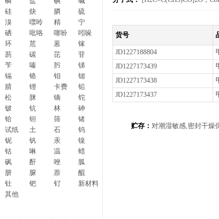
磷
盐
碘
碱
硅
炔
膦
硫
溴
嘌呤
精
宁
硒
吡咯
噻吩
吲哚
货号
环
苊
蒽
镓
JD1227188804
芴
碳
芘
苷
苄
嗪
肟
锑
JD1227173439
镉
铬
钼
锶
JD1227173438
腈
锂
卡费
铅
JD1227173437
松
脒
镝
铊
铍
钪
林
砷
铪
钽
筛
锗
贮存：
对潮湿敏感,密封干燥保
试纸
土
石
钨
铌
钒
汞
镍
钴
啉
温
蜡
砜
酐
唑
胍
肼
脲
萘
醌
钍
钯
钌
新材料
其他