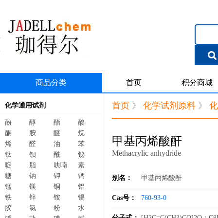
商品分类
首页
积分商城
首页
》
化学试剂原料
》
化
化学通用试剂
酚
醇
酯
酸
酮
胺
醚
烷
甲基丙烯酸酐
烯
醛
油
苯
Methacrylic anhydride
钛
钡
酰
铋
啶
脂
呋喃
素
糖
钠
钾
钙
别名：
甲基丙烯酸酐
锰
镁
铜
铝
铁
锌
铵
锡
Cas号：
760-93-0
胶
氯
粉
水
分子式：
[H2C=C(CH3)CO]2O；C8