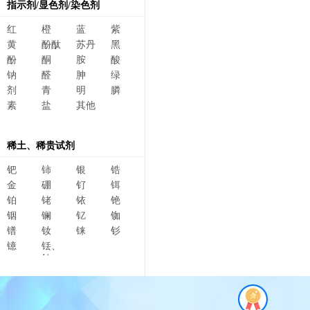
指示剂/显色剂/染色剂
红
橙
蓝
紫
黄
酚酞
苏丹
黑
酚
酮
胺
酸
钠
醛
胂
绿
剂
青
明
膦
素
盐
其他
稀土、稀贵试剂
钯
铈
银
锆
金
硼
钌
铒
铂
铑
铱
铯
铟
镧
钇
铷
镨
钕
铼
钐
镱
铥、
钆、
碲、
镥、
铽、钬