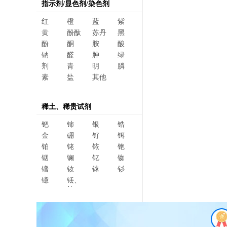
指示剂/显色剂/染色剂
红
橙
蓝
紫
黄
酚酞
苏丹
黑
酚
酮
胺
酸
钠
醛
胂
绿
剂
青
明
膦
素
盐
其他
稀土、稀贵试剂
钯
铈
银
锆
金
硼
钌
铒
铂
铑
铱
铯
铟
镧
钇
铷
镨
钕
铼
钐
镱
铥、
钆、
碲、
镥、
铽、钬