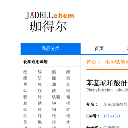
商品分类
首页
首页
》
化学试剂
化学通用试剂
酚
醇
酯
酸
酮
胺
醚
烷
苯基琥珀酸酐
烯
醛
油
苯
Phenylsuccinic anhydr
钛
钡
酰
铋
啶
脂
呋喃
素
糖
钠
钾
钙
别名：
苯基琥珀酸酐
锰
镁
铜
铝
铁
锌
铵
锡
Cas号：
1131-15-3
胶
氯
粉
水
分子式：
C10H8O3