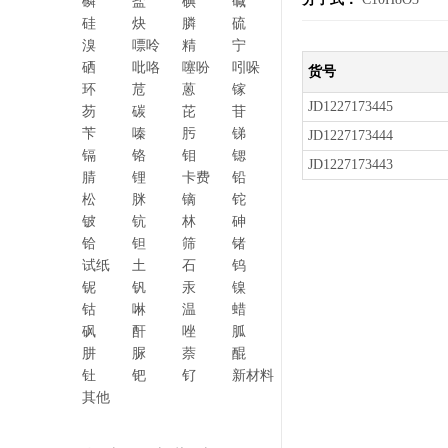
磷
盐
碘
碱
硅
炔
膦
硫
溴
嘌呤
精
宁
硒
吡咯
噻吩
吲哚
货号
环
苊
蒽
镓
JD1227173445
芴
碳
芘
苷
苄
嗪
肟
锑
JD1227173444
镉
铬
钼
锶
JD1227173443
腈
锂
卡费
铅
松
脒
镝
铊
铍
钪
林
砷
铪
钽
筛
锗
试纸
土
石
钨
铌
钒
汞
镍
钴
啉
温
蜡
砜
酐
唑
胍
肼
脲
萘
醌
钍
钯
钌
新材料
其他