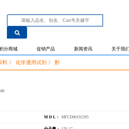
积分商城
促销产品
新闻资讯
关于我
原料
》
化学通用试剂
》
酐
ide
M D L：
MFCD00192395
分子量：
176.17