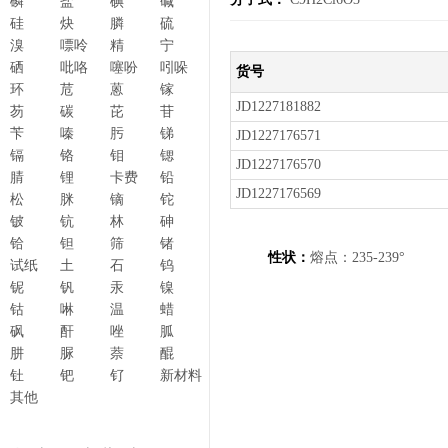
磷
盐
碘
碱
硅
炔
膦
硫
溴
嘌呤
精
宁
硒
吡咯
噻吩
吲哚
货号
环
苊
蒽
镓
JD1227181882
芴
碳
芘
苷
苄
嗪
肟
锑
JD1227176571
镉
铬
钼
锶
JD1227176570
腈
锂
卡费
铅
JD1227176569
松
脒
镝
铊
铍
钪
林
砷
铪
钽
筛
锗
性状：
熔点：235-239°
试纸
土
石
钨
铌
钒
汞
镍
钴
啉
温
蜡
砜
酐
唑
胍
肼
脲
萘
醌
钍
钯
钌
新材料
其他