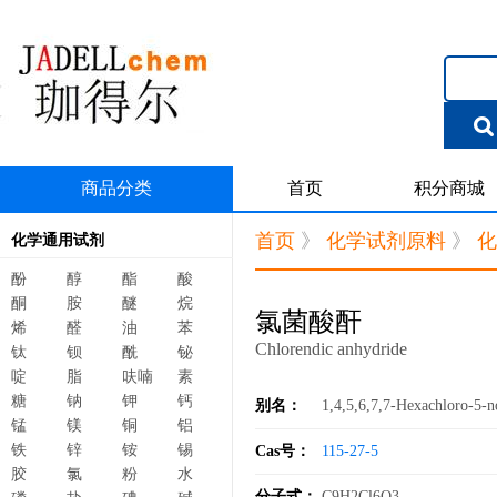
商品分类
首页
积分商城
首页
》
化学试剂原料
》
化
化学通用试剂
酚
醇
酯
酸
酮
胺
醚
烷
氯菌酸酐
烯
醛
油
苯
Chlorendic anhydride
钛
钡
酰
铋
啶
脂
呋喃
素
糖
钠
钾
钙
别名：
1,4,5,6,7,7-Hexachloro-5-
锰
镁
铜
铝
铁
锌
铵
锡
Cas号：
115-27-5
胶
氯
粉
水
分子式：
C9H2Cl6O3