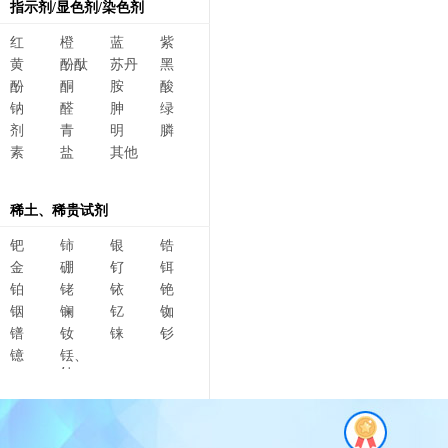
指示剂/显色剂/染色剂
红
橙
蓝
紫
黄
酚酞
苏丹
黑
酚
酮
胺
酸
钠
醛
胂
绿
剂
青
明
膦
素
盐
其他
稀土、稀贵试剂
钯
铈
银
锆
金
硼
钌
铒
铂
铑
铱
铯
铟
镧
钇
铷
镨
钕
铼
钐
镱
铥、
钆、
碲、
镥、
铽、钬