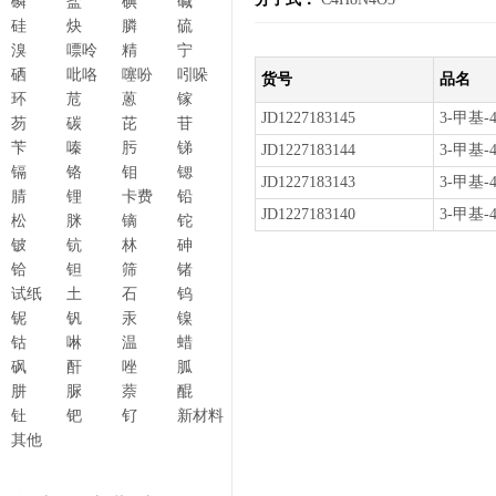
磷
盐
碘
碱
硅
炔
膦
硫
溴
嘌呤
精
宁
硒
吡咯
噻吩
吲哚
货号
品名
环
苊
蒽
镓
JD1227183145
3-甲基-
芴
碳
芘
苷
苄
嗪
肟
锑
JD1227183144
3-甲基-
镉
铬
钼
锶
JD1227183143
3-甲基-
腈
锂
卡费
铅
JD1227183140
3-甲基-
松
脒
镝
铊
铍
钪
林
砷
铪
钽
筛
锗
试纸
土
石
钨
铌
钒
汞
镍
钴
啉
温
蜡
砜
酐
唑
胍
肼
脲
萘
醌
钍
钯
钌
新材料
其他