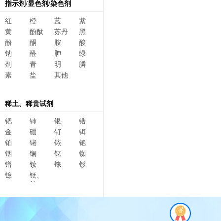
指示剂/显色剂/染色剂
红
橙
蓝
紫
黄
酚酞
苏丹
黑
酚
酮
胺
酸
钠
醛
胂
绿
剂
青
明
膦
素
盐
其他
稀土、稀贵试剂
钯
铈
银
锆
金
硼
钌
铒
铂
铑
铱
铯
铟
镧
钇
铷
镨
钕
铼
钐
镱
铥、
钆、
碲、
镥、
铽、钬