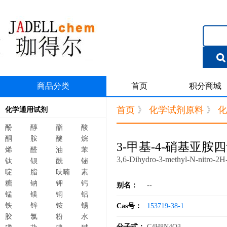
商品分类
首页
积分商城
首页
》
化学试剂原料
》
化
化学通用试剂
酚
醇
酯
酸
酮
胺
醚
烷
3-甲基-4-硝基亚胺四氢
烯
醛
油
苯
3,6-Dihydro-3-methyl-N-nitro-2H-
钛
钡
酰
铋
啶
脂
呋喃
素
糖
钠
钾
钙
别名：
--
锰
镁
铜
铝
铁
锌
铵
锡
Cas号：
153719-38-1
胶
氯
粉
水
分子式：
C4H8N4O3