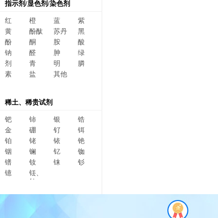
指示剂/显色剂/染色剂
红
橙
蓝
紫
黄
酚酞
苏丹
黑
酚
酮
胺
酸
钠
醛
胂
绿
剂
青
明
膦
素
盐
其他
稀土、稀贵试剂
钯
铈
银
锆
金
硼
钌
铒
铂
铑
铱
铯
铟
镧
钇
铷
镨
钕
铼
钐
镱
铥、
钆、
碲、
镥、
铽、钬