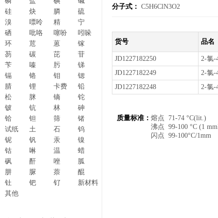
磷
盐
碘
碱
分子式：
C5H6ClN3O2
硅
炔
膦
硫
溴
嘌呤
精
宁
硒
吡咯
噻吩
吲哚
货号
品名
环
苊
蒽
镓
芴
碳
芘
苷
JD1227182250
2-氯-
苄
嗪
肟
锑
JD1227182249
2-氯-
镉
铬
钼
锶
腈
锂
卡费
铅
JD1227182248
2-氯-
松
脒
镝
铊
铍
钪
林
砷
质量标准：
熔点 71-74 °C(lit.)
铪
钽
筛
锗
沸点 99-100 °C (1 mm
试纸
土
石
钨
闪点 99-100°C/1mm
铌
钒
汞
镍
钴
啉
温
蜡
砜
酐
唑
胍
肼
脲
萘
醌
钍
钯
钌
新材料
其他