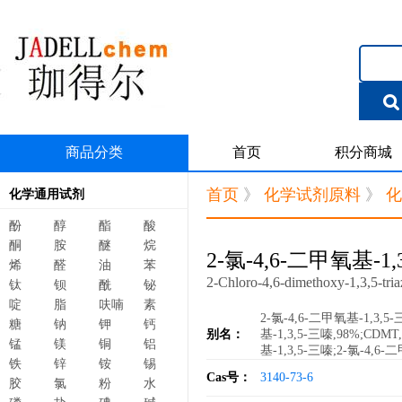
商品分类
首页
积分商城
首页
》
化学试剂原料
》
化
化学通用试剂
酚
醇
酯
酸
酮
胺
醚
烷
2-氯-4,6-二甲氧基-1,
烯
醛
油
苯
2-Chloro-4,6-dimethoxy-1,3,5-tria
钛
钡
酰
铋
啶
脂
呋喃
素
2-氯-4,6-二甲氧基-1,3,5
糖
钠
钾
钙
别名：
基-1,3,5-三嗪,98%;CDMT
锰
镁
铜
铝
基-1,3,5-三嗪;2-氯-4,
铁
锌
铵
锡
Cas号：
3140-73-6
胶
氯
粉
水