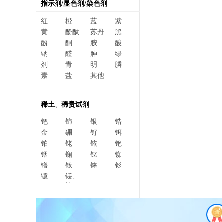
指示剂/显色剂/染色剂
红
橙
蓝
紫
黄
酚酞
苏丹
黑
酚
酮
胺
酸
钠
醛
胂
绿
剂
青
明
膦
素
盐
其他
稀土、稀贵试剂
钯
铈
银
锆
金
硼
钌
铒
铂
铑
铱
铯
铟
镧
钇
铷
镨
钕
铼
钐
镱
铥、
钆、
碲、
镥、
铽、钬