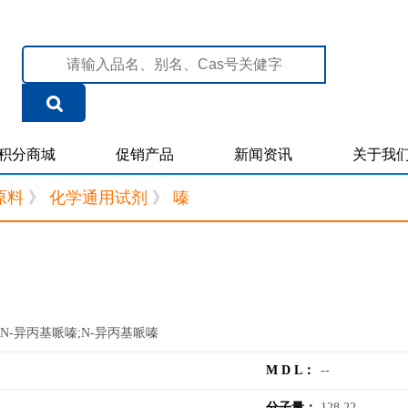
积分商城
促销产品
新闻资讯
关于我
原料
》
化学通用试剂
》
嗪
;N-异丙基哌嗪;N-异丙基哌嗪
M D L：
--
分子量：
128.22