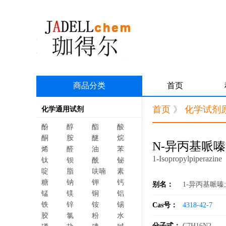
商品分类
首页
首页
》
化学试剂
化学通用试剂
酚
醇
酯
酸
酮
胺
醚
烷
N-异丙基哌嗪
烯
醛
油
苯
1-Isopropylpiperazine
钛
钡
酰
铋
啶
脂
呋喃
素
糖
钠
钾
钙
别名：
1-异丙基哌嗪
锰
镁
铜
铝
铁
锌
铵
锡
Cas号：
4318-42-7
胶
氯
粉
水
分子式：
C7H16N2