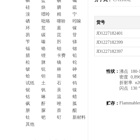
磷
盐
碘
碱
硅
炔
膦
硫
溴
嘌呤
精
宁
硒
吡咯
噻吩
吲哚
货号
环
苊
蒽
镓
JD1227182401
芴
碳
芘
苷
苄
嗪
肟
锑
JD1227182399
镉
铬
钼
锶
JD1227182397
腈
锂
卡费
铅
松
脒
镝
铊
铍
钪
林
砷
性状：
沸点 180-18
铪
钽
筛
锗
密度 0,896
折射率 n20/D
试纸
土
石
钨
闪点 130 
铌
钒
汞
镍
钴
啉
温
蜡
Flammables
贮存：
砜
酐
唑
胍
肼
脲
萘
醌
钍
钯
钌
新材料
其他