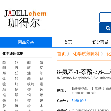
商品分类
首页
积分商城
首页
》
化学试剂原料
》
化
化学通用试剂
酚
醇
酯
酸
酮
胺
醚
烷
8-氨基-1-萘酚-3,6
烯
醛
油
苯
8-Amino-1-naphthol-3,6-disulfoni
钛
钡
酰
铋
啶
脂
呋喃
素
H酸单钠盐，1-氨基-8-萘酚-3，6-二
糖
钠
钾
钙
别名：
monosodium salt
锰
镁
铜
铝
铁
锌
铵
锡
Cas号：
5460-09-3
胶
氯
粉
水
分子式：
C10H8NNaO7S2·3/2H2O