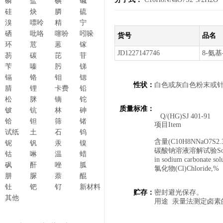
磷
盐
碘
碱
硅
炔
膦
硫
溴
嘌呤
精
宁
硒
吡咯
噻吩
吲哚
货号
品名
环
苊
蒽
镓
JD1227147746
8-氨基
芴
碳
芘
苷
苄
嗪
肟
锑
镉
铬
钼
锶
性状：
白色或灰白色粉末或
腈
锂
卡费
铅
松
脒
镝
铊
质量标准：
铍
钪
林
砷
Q/(HG)SJ 401-91
铪
钽
筛
锗
项目It
试纸
土
石
钨
(C
含量(C10H8NNaO7S2
铌
钒
汞
镍
碳酸钠溶液溶解试验Solub
钴
啉
温
蜡
in sodium carbon
砜
酐
唑
胍
氯化物(Cl)Chlor
肼
脲
萘
醌
钍
钯
钌
新材料
贮存：
密封避光保存。
其他
用途 汞量法测定卤素