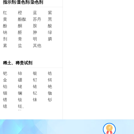
指示剂/显色剂/染色剂
红
橙
蓝
紫
黄
酚酞
苏丹
黑
酚
酮
胺
酸
钠
醛
胂
绿
剂
青
明
膦
素
盐
其他
稀土、稀贵试剂
钯
铈
银
锆
金
硼
钌
铒
铂
铑
铱
铯
铟
镧
钇
铷
镨
钕
铼
钐
镱
铥、
钆、
碲、
镥、
铽、钬