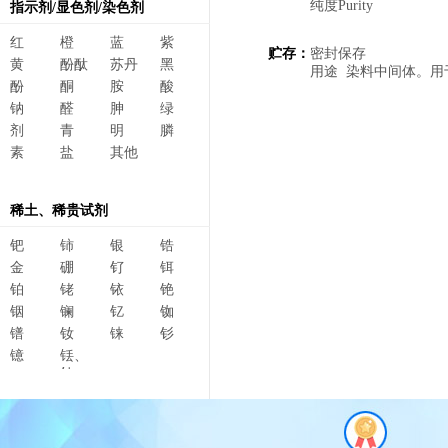
纯度Purity ≥
指示剂/显色剂/染色剂
红
橙
蓝
紫
贮存：
密封保存
黄
酚酞
苏丹
黑
用途 染料中间体。用
酚
酮
胺
酸
钠
醛
胂
绿
剂
青
明
膦
素
盐
其他
稀土、稀贵试剂
钯
铈
银
锆
金
硼
钌
铒
铂
铑
铱
铯
铟
镧
钇
铷
镨
钕
铼
钐
镱
铥、
钆、
碲、
镥、
铽、钬