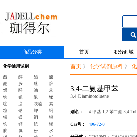
商品分类
首页
积分商城
首页
》
化学试剂原料
》
化
化学通用试剂
酚
醇
酯
酸
酮
胺
醚
烷
3,4-二氨基甲苯
烯
醛
油
苯
3,4-Diaminotoluene
钛
钡
酰
铋
啶
脂
呋喃
素
糖
钠
钾
钙
别名：
4-甲基-1,2-苯二氨 3,4-Toluen
锰
镁
铜
铝
铁
锌
铵
锡
Cas号：
496-72-0
胶
氯
粉
水
分子式：
C7H10N2； CH3C6H3(NH