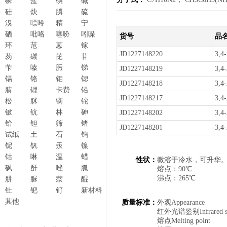
磷
盐
碘
碱
硅
炔
膦
硫
溴
嘌呤
精
宁
硒
吡咯
噻吩
吲哚
货号
品
环
苊
蒽
镓
JD1227148220
3,
芴
碳
芘
苷
苄
嗪
肟
锑
JD1227148219
3,
镉
铬
钼
锶
JD1227148218
3,
腈
锂
卡费
铅
JD1227148217
3,
松
脒
镝
铊
铍
钪
林
砷
JD1227148202
3,
铪
钽
筛
锗
JD1227148201
3,
试纸
土
石
钨
铌
钒
汞
镍
钴
啉
温
蜡
性状：
微溶于冷水，可升华。水中溶
砜
酐
唑
胍
熔点：90℃
沸点：265℃
肼
脲
萘
醌
钍
钯
钌
新材料
其他
质量标准：
外观Appeara
红外光谱鉴别Infrared 
熔点Melting poin