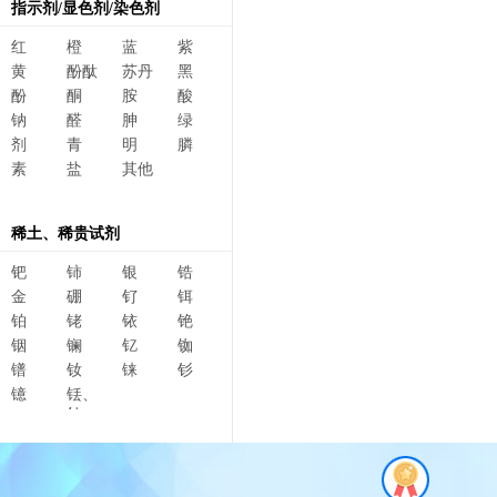
指示剂/显色剂/染色剂
红
橙
蓝
紫
黄
酚酞
苏丹
黑
酚
酮
胺
酸
钠
醛
胂
绿
剂
青
明
膦
素
盐
其他
稀土、稀贵试剂
钯
铈
银
锆
金
硼
钌
铒
铂
铑
铱
铯
铟
镧
钇
铷
镨
钕
铼
钐
镱
铥、
钆、
碲、
镥、
铽、钬