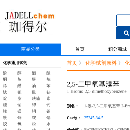
商品分类
首页
积分商城
首页
》
化学试剂原料
》
化
化学通用试剂
酚
醇
酯
酸
酮
胺
醚
烷
2,5-二甲氧基溴苯
烯
醛
油
苯
1-Bromo-2,5-dimethoxybenzene
钛
钡
酰
铋
啶
脂
呋喃
素
糖
钠
钾
钙
别名：
1-溴-2,5-二甲氧基苯 2-Bromo
锰
镁
铜
铝
铁
锌
铵
锡
Cas号：
25245-34-5
胶
氯
粉
水
分子式：
BrC6H3(OCH3)2；C8H9B