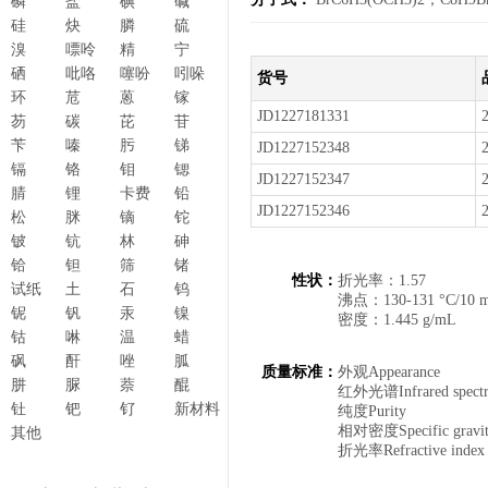
磷
盐
碘
碱
硅
炔
膦
硫
溴
嘌呤
精
宁
硒
吡咯
噻吩
吲哚
货号
环
苊
蒽
镓
JD1227181331
芴
碳
芘
苷
苄
嗪
肟
锑
JD1227152348
镉
铬
钼
锶
JD1227152347
腈
锂
卡费
铅
JD1227152346
松
脒
镝
铊
铍
钪
林
砷
铪
钽
筛
锗
性状：
折光率：1.57
试纸
土
石
钨
沸点：130-131 °C/10 
铌
钒
汞
镍
密度：1.445 g/mL
钴
啉
温
蜡
砜
酐
唑
胍
质量标准：
外观Appeara
肼
脲
萘
醌
红外光谱Infrared s
钍
钯
钌
新材料
纯度Purity 
相对密度Specific gravi
其他
折光率Refractive ind