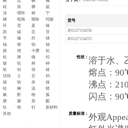
磷
盐
碘
碱
硅
炔
膦
硫
溴
嘌呤
精
宁
硒
吡咯
噻吩
吲哚
货号
环
苊
蒽
镓
JD1227154256
芴
碳
芘
苷
苄
嗪
肟
锑
JD1227154255
镉
铬
钼
锶
腈
锂
卡费
铅
松
脒
镝
铊
性状：
溶于水、乙
铍
钪
林
砷
铪
钽
筛
锗
熔点：90
试纸
土
石
钨
沸点：21
铌
钒
汞
镍
钴
啉
温
蜡
闪点：90
砜
酐
唑
胍
肼
脲
萘
醌
钍
钯
钌
新材料
其他
质量标准：
外观Ap