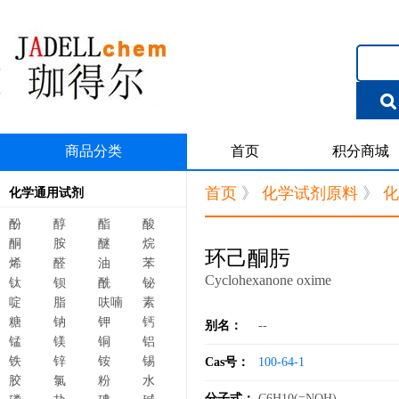
商品分类
首页
积分商城
首页
》
化学试剂原料
》
化
化学通用试剂
酚
醇
酯
酸
酮
胺
醚
烷
环己酮肟
烯
醛
油
苯
Cyclohexanone oxime
钛
钡
酰
铋
啶
脂
呋喃
素
糖
钠
钾
钙
别名：
--
锰
镁
铜
铝
铁
锌
铵
锡
Cas号：
100-64-1
胶
氯
粉
水
分子式：
C6H10(=NOH)