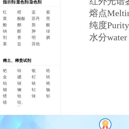
红外光谱鉴定
指示剂/显色剂/染色剂
熔点Melt
红
橙
蓝
紫
黄
酚酞
苏丹
黑
纯度Pur
酚
酮
胺
酸
钠
醛
胂
绿
水分w
剂
青
明
膦
素
盐
其他
稀土、稀贵试剂
钯
铈
银
锆
金
硼
钌
铒
铂
铑
铱
铯
铟
镧
钇
铷
镨
钕
铼
钐
镱
铥、
钆、
碲、
镥、
铽、钬