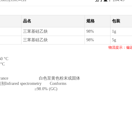
品名
规格
包装
三苯基硅乙炔
98%
1g
三苯基硅乙炔
98%
5g
物流提示：偏
0 °C
°C
pearance 白色至黄色粉末或固体
frared spectrometry Conforms
rity ≥98.0% (GC)