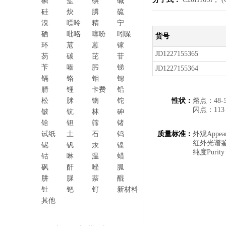
磷
盐
碘
碱
硅
炔
膦
硫
溴
嘌呤
精
宁
硒
吡咯
噻吩
吲哚
货号
环
苊
蒽
镓
JD1227155365
芴
碳
芘
苷
苄
嗪
肟
锑
JD1227155364
镉
铬
钼
锶
腈
锂
卡费
铅
松
脒
镝
铊
性状：
熔点：48-5
闪点：113 
铍
钪
林
砷
铪
钽
筛
锗
试纸
土
石
钨
质量标准：
外观Ap
红外光谱鉴别In
铌
钒
汞
镍
纯度Pu
钴
啉
温
蜡
砜
酐
唑
胍
肼
脲
萘
醌
钍
钯
钌
新材料
其他