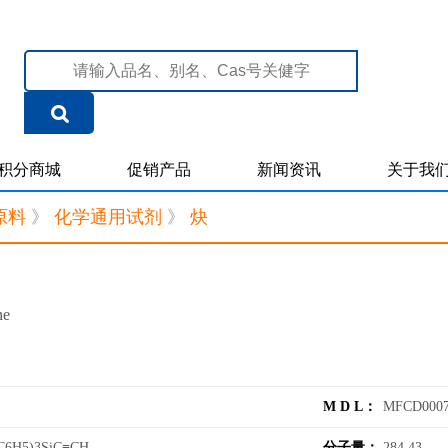
积分商城
促销产品
新闻资讯
关于我
原料
》
化学通用试剂
》
炔
ne
M D L：
MFCD0007
C6H5)3SiC≡CH
分子量：
284.43