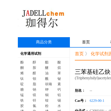
商品分类
首页
首页
》
化学试剂
化学通用试剂
酚
醇
酯
酸
酮
胺
醚
烷
三苯基硅乙炔
烯
醛
油
苯
(Triphenylsilyl)acetyle
钛
钡
酰
铋
啶
脂
呋喃
素
糖
钠
钾
钙
别名：
--
锰
镁
铜
铝
铁
锌
铵
锡
Cas号：
6229-00-1
胶
氯
粉
水
分子式：
C20H16Si； (