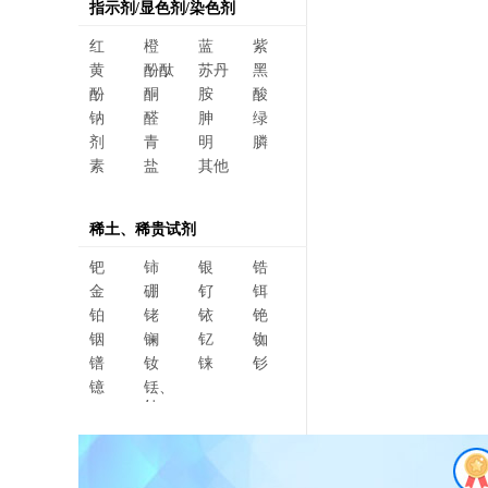
指示剂/显色剂/染色剂
红
橙
蓝
紫
黄
酚酞
苏丹
黑
酚
酮
胺
酸
钠
醛
胂
绿
剂
青
明
膦
素
盐
其他
稀土、稀贵试剂
钯
铈
银
锆
金
硼
钌
铒
铂
铑
铱
铯
铟
镧
钇
铷
镨
钕
铼
钐
镱
铥、
钆、
碲、
镥、
铽、钬