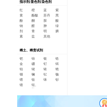
指示剂/显色剂/染色剂
红
橙
蓝
紫
黄
酚酞
苏丹
黑
酚
酮
胺
酸
钠
醛
胂
绿
剂
青
明
膦
素
盐
其他
稀土、稀贵试剂
钯
铈
银
锆
金
硼
钌
铒
铂
铑
铱
铯
铟
镧
钇
铷
镨
钕
铼
钐
镱
铥、
钆、
碲、
镥、
铽、钬