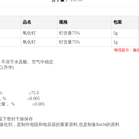
品名
规格
包装
氧化钌
钌含量75%
5g
氧化钌
钌含量75%
1g
物流提示：偏
，不溶于水及酸。空气中稳定.
℃(升华)
 % ≥75.0
含量, % ≤0.005
量， % ≤0.005
常温下密封干燥保存
催化剂，是制作电阻和电容器的重要原料,也是制备RuO4的原料