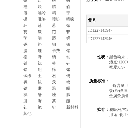
磷
盐
碘
碱
硅
炔
膦
硫
溴
嘌呤
精
宁
硒
吡咯
噻吩
吲哚
货号
环
苊
蒽
镓
JD1227143947
芴
碳
芘
苷
苄
嗪
肟
锑
JD1227143946
镉
铬
钼
锶
腈
锂
卡费
铅
松
脒
镝
铊
性状：
黑色粉末
熔点:1200
铍
钪
林
砷
密度:6.97
铪
钽
筛
锗
试纸
土
石
钨
质量标准：
铌
钒
汞
镍
钌含量,
钴
啉
温
蜡
铁(Fe)
砜
酐
唑
胍
金属杂质含
肼
脲
萘
醌
钍
钯
钌
新材料
贮存：
易吸潮,
其他
用途 化工