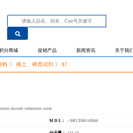
积分商城
促销产品
新闻资讯
关于我
原料
》
稀土、稀贵试剂
》
钌
um dioxide ruthenium oxide
M D L：
--MFCD00149846
分子量：
133.10