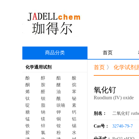
商品分类
首页
首页
》
化学试剂
化学通用试剂
酚
醇
酯
酸
酮
胺
醚
烷
氧化钌
烯
醛
油
苯
Ruodium (IV) oxide
钛
钡
酰
铋
啶
脂
呋喃
素
糖
钠
钾
钙
别名：
二氧化钌 rutheni
锰
镁
铜
铝
铁
锌
铵
锡
Cas号：
32740-79-7
胶
氯
粉
水
分子式：
RuO2.xH2O