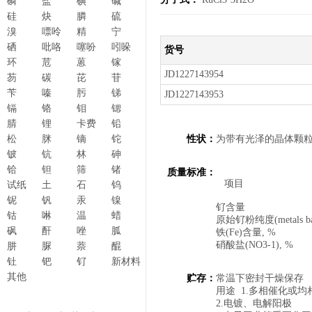
磷
盐
碘
碱
硅
炔
膦
硫
溴
嘌呤
精
宁
硒
吡咯
噻吩
吲哚
货号
环
苊
蒽
镓
JD1227143954
芴
碳
芘
苷
苄
嗪
肟
锑
JD1227143953
镉
铬
钼
锶
腈
锂
卡费
铅
松
脒
镝
铊
性状：
为带有光泽的晶体颗
铍
钪
林
砷
铪
钽
筛
锗
质量标准：
项目 
试纸
土
石
钨
(A
铌
钒
汞
镍
钌含量 ≥3
钴
啉
温
蜡
原始钌粉纯度(metals 
砜
酐
唑
胍
铁(Fe)含量, %
硝酸盐(NO3-1)
肼
脲
萘
醌
钍
钯
钌
新材料
其他
贮存：
常温下密封干燥保存
用途 1.多相催化或均
2.电镀、电解阳极