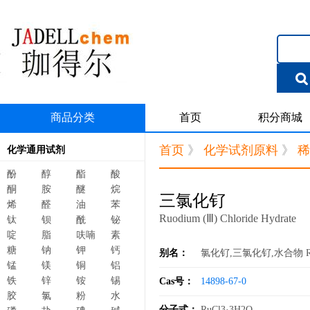
商品分类
首页
积分商城
首页
》
化学试剂原料
》
稀
化学通用试剂
酚
醇
酯
酸
酮
胺
醚
烷
三氯化钌
烯
醛
油
苯
Ruodium (Ⅲ) Chloride Hydrate
钛
钡
酰
铋
啶
脂
呋喃
素
糖
钠
钾
钙
别名：
氯化钌,三氯化钌,水合物 Ruthen
锰
镁
铜
铝
铁
锌
铵
锡
Cas号：
14898-67-0
胶
氯
粉
水
分子式：
RuCl3·3H2O