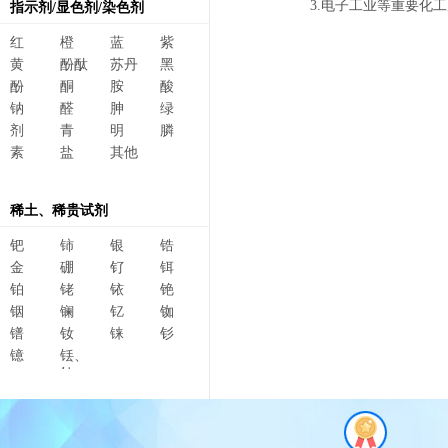
3.电子工业等重要化
指示剂/显色剂/染色剂
红
橙
蓝
紫
黄
酚酞
苏丹
黑
酚
酮
胺
酸
钠
醛
胂
绿
剂
青
明
膦
素
盐
其他
稀土、稀贵试剂
钯
铈
银
锆
金
硼
钌
铒
铂
铑
铱
铯
铟
镧
钇
铷
镨
钕
铼
钐
镱
铥、
钆、
碲、
镥、
铽、钬